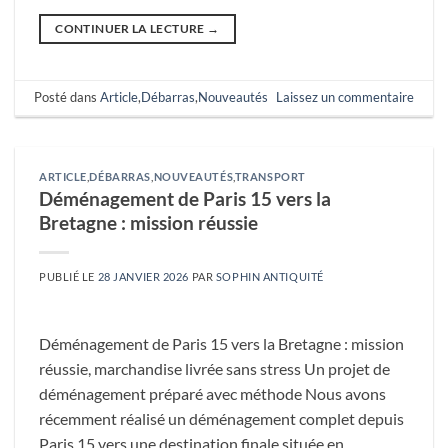
CONTINUER LA LECTURE
→
Posté dans
Article
,
Débarras
,
Nouveautés
Laissez un commentaire
ARTICLE
,
DÉBARRAS
,
NOUVEAUTÉS
,
TRANSPORT
Déménagement de Paris 15 vers la
Bretagne : mission réussie
PUBLIÉ LE
28 JANVIER 2026
PAR
SOPHIN ANTIQUITÉ
Déménagement de Paris 15 vers la Bretagne : mission
réussie, marchandise livrée sans stress Un projet de
déménagement préparé avec méthode Nous avons
récemment réalisé un déménagement complet depuis
Paris 15 vers une destination finale située en