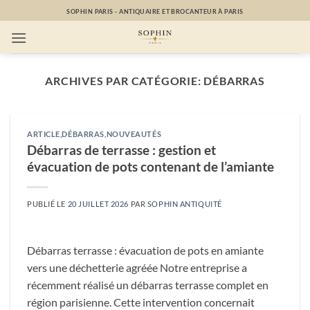
Passer
SOPHIN PARIS - ANTIQUAIRE ET BROCANTEUR À PARIS
au
contenu
ARCHIVES PAR CATÉGORIE:
DÉBARRAS
ARTICLE
,
DÉBARRAS
,
NOUVEAUTÉS
Débarras de terrasse : gestion et
évacuation de pots contenant de l’amiante
PUBLIÉ LE
20 JUILLET 2026
PAR
SOPHIN ANTIQUITÉ
Débarras terrasse : évacuation de pots en amiante
vers une déchetterie agréée Notre entreprise a
récemment réalisé un débarras terrasse complet en
région parisienne. Cette intervention concernait