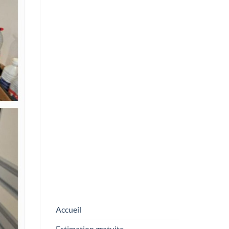
de tableaux
NEWSLETTER
Prénom
*
FORM
E-mail
*
En entrant votre adresse e-mail, vous
acceptez de recevoir nos emails.
ENVOYER
Accueil
Estimation gratuite