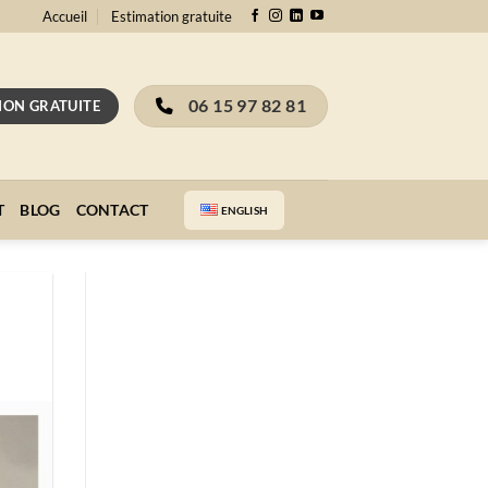
Accueil
Estimation gratuite
06 15 97 82 81
ION GRATUITE
T
BLOG
CONTACT
ENGLISH
Recevez gratuitement notre
guide complet sur l'estimation