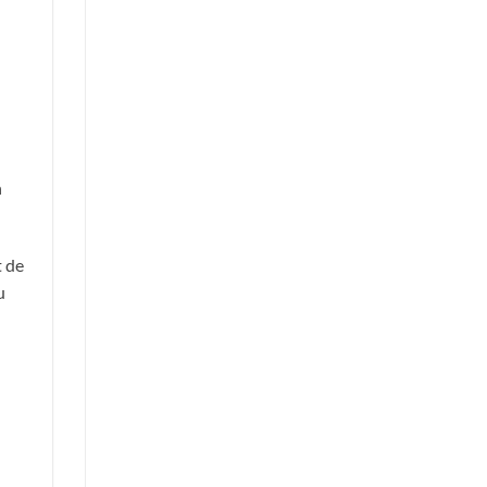
n
t de
u