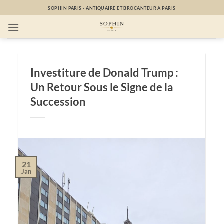
Passer
SOPHIN PARIS - ANTIQUAIRE ET BROCANTEUR À PARIS
au
contenu
Investiture de Donald Trump :
Un Retour Sous le Signe de la
Succession
21
Jan