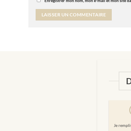
Enregistrer mon nom, mon e-mail et mon site d
D
Je rempli