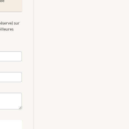
de
réserve) sur
illeures