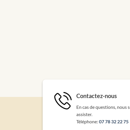
E-m
En entr
recevoi
EN
Contactez-nous
En cas de questions, nous 
assister.
Téléphone:
07 78 32 22 75