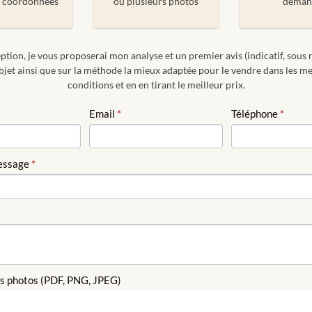
 coordonnées
ou plusieurs photos
deman
ption, je vous proposerai mon analyse et un premier avis (indicatif, sous 
bjet ainsi que sur la méthode la mieux adaptée pour le vendre dans les me
conditions et en en tirant le meilleur prix.
ION
Email
*
Téléphone
*
E
essage
*
s photos (PDF, PNG, JPEG)