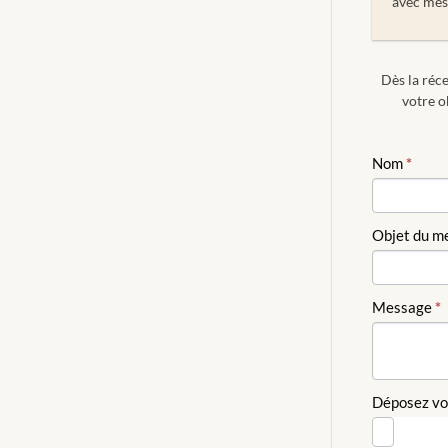
avec mes
Dès la réce
votre o
ESTIMAT
Nom
*
GRATUIT
Objet du m
Message
*
Déposez vo