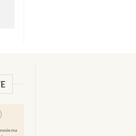
TE
'envoie ma