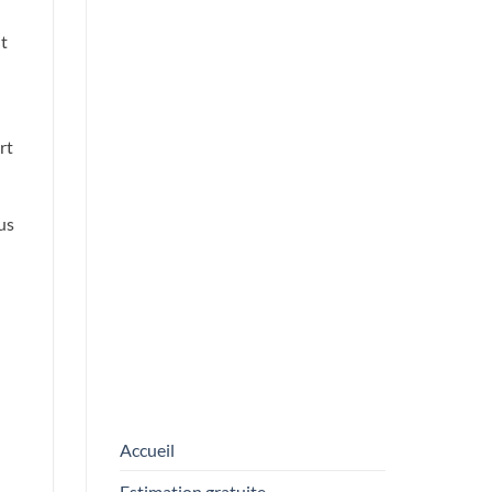
de tableaux
t
NEWSLETTER
Prénom
*
FORM
E-mail
*
rt
En entrant votre adresse e-mail, vous
acceptez de recevoir nos emails.
us
ENVOYER
Accueil
Estimation gratuite