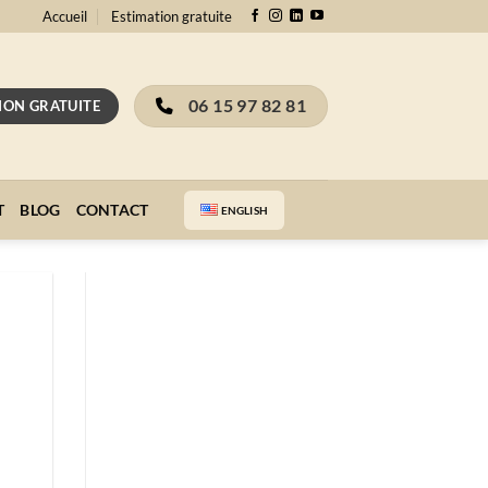
Accueil
Estimation gratuite
06 15 97 82 81
ION GRATUITE
T
BLOG
CONTACT
ENGLISH
Recevez gratuitement notre
guide complet sur l'estimation