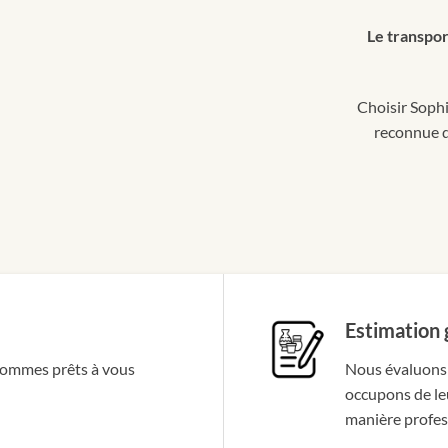
Le transpor
ail
*
ant votre adresse e-mail, vous acceptez de
r nos emails.
Choisir Sophi
reconnue d
VOYER
Estimation 
sommes prêts à vous
Nous évaluons 
occupons de le
manière profes