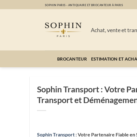
Passer
SOPHIN PARIS - ANTIQUAIRE ET BROCANTEUR À PARIS
au
contenu
Achat, vente et tra
BROCANTEUR
ESTIMATION ET ACH
Sophin Transport : Votre Pa
Transport et Déménageme
Sophin Transport
: Votre Partenaire Fiable e