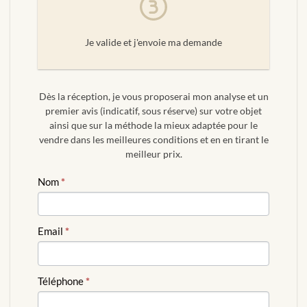
Je valide et j'envoie ma demande
Dès la réception, je vous proposerai mon analyse et un
premier avis (indicatif, sous réserve) sur votre objet
ainsi que sur la méthode la mieux adaptée pour le
vendre dans les meilleures conditions et en en tirant le
meilleur prix.
ESTIMATION
Nom
*
GRATUITE
Email
*
Téléphone
*