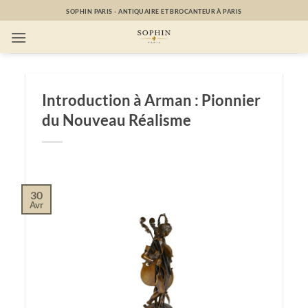
Passer
SOPHIN PARIS - ANTIQUAIRE ET BROCANTEUR À PARIS
au
contenu
Introduction à Arman : Pionnier
du Nouveau Réalisme
30
Avr