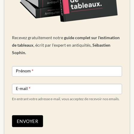
Recevez gratuitement notre
guide complet sur l'estimation
de tableaux
, écrit par l'expert en antiquités,
Sébastien
Sophin.
NEWSLETTER
Prénom
*
FORM
E-mail
*
En entrant votre adresse e-mail, vous acceptez de recevoir nos emails.
ENVOYER