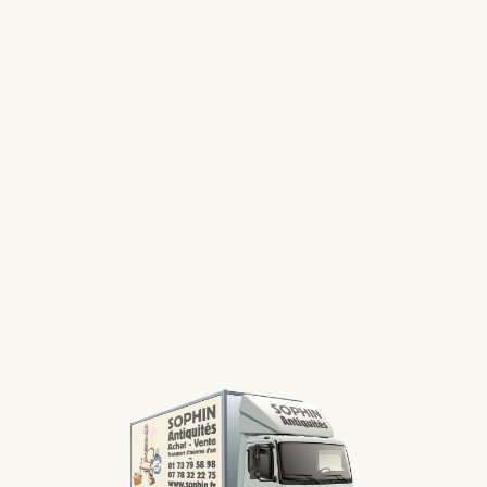
Prénom
*
FORM
E-mail
*
En entrant votre adresse e-mail, vous acceptez de recevoir nos emails.
ENVOYER