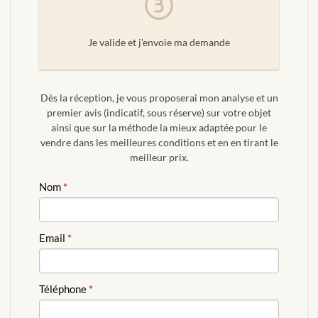
Je valide et j'envoie ma demande
Dès la réception, je vous proposerai mon analyse et un
premier avis (indicatif, sous réserve) sur votre objet
ainsi que sur la méthode la mieux adaptée pour le
vendre dans les meilleures conditions et en en tirant le
meilleur prix.
ESTIMATION
Nom
*
GRATUITE
Email
*
Téléphone
*