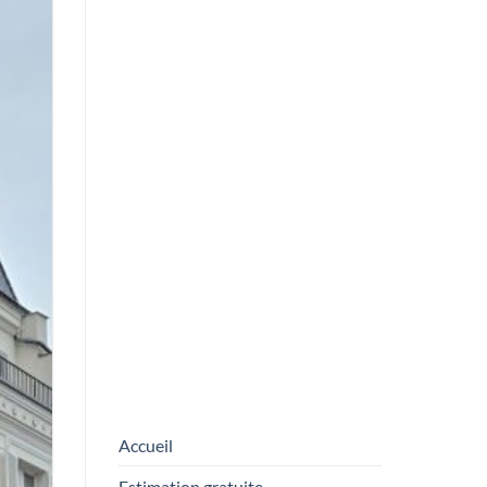
de tableaux
NEWSLETTER
Prénom
*
FORM
E-mail
*
En entrant votre adresse e-mail, vous
acceptez de recevoir nos emails.
ENVOYER
Accueil
Estimation gratuite