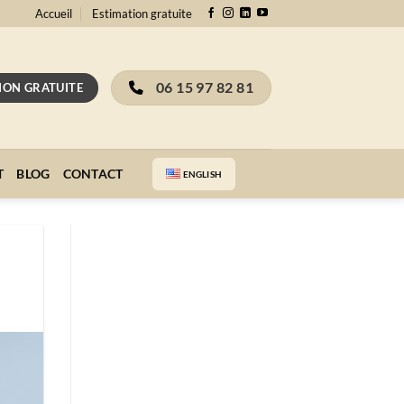
Accueil
Estimation gratuite
06 15 97 82 81
ION GRATUITE
T
BLOG
CONTACT
ENGLISH
Recevez gratuitement notre
guide complet sur l'estimation