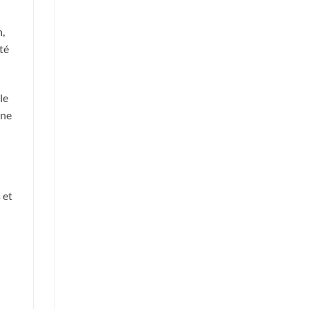
n,
té
le
une
 et