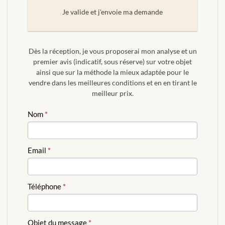
Je valide et j'envoie ma demande
Dès la réception, je vous proposerai mon analyse et un
premier avis (indicatif, sous réserve) sur votre objet
ainsi que sur la méthode la mieux adaptée pour le
vendre dans les meilleures conditions et en en tirant le
meilleur prix.
ESTIMATION
Nom
*
GRATUITE
Email
*
Téléphone
*
Objet du message
*