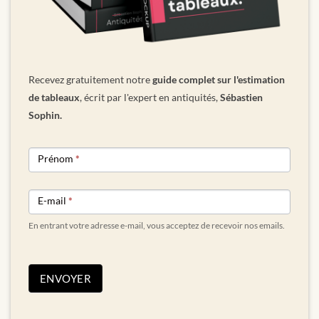
Recevez gratuitement notre
guide complet sur l'estimation
de tableaux
, écrit par l'expert en antiquités,
Sébastien
Sophin.
NEWSLETTER
Prénom
*
FORM
E-mail
*
En entrant votre adresse e-mail, vous acceptez de recevoir nos emails.
ENVOYER