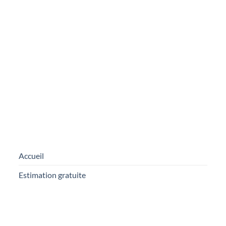
E-mail
*
En entrant votre adresse e-mail, vous acceptez de recevoir nos
emails.
ENVOYER
Accueil
Estimation gratuite