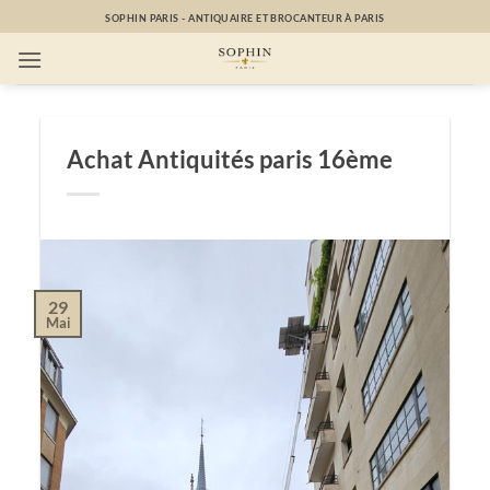
Passer
SOPHIN PARIS - ANTIQUAIRE ET BROCANTEUR À PARIS
au
contenu
Achat Antiquités paris 16ème
29
Mai